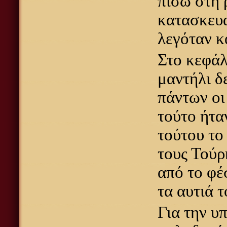
πίσω στη 
κατασκευ
λεγόταν κα
Στο κεφάλ
μαντήλι δ
πάντων οι 
τούτο ήτα
τούτου το
τους Τούρ
από το φέ
τα αυτιά τ
Για την υ