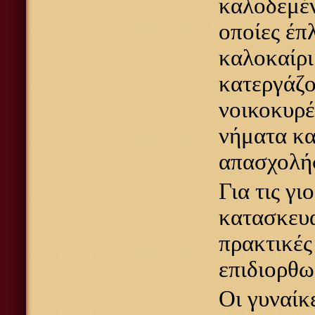
καλοδεμέν
οποίες έπ
καλοκαίρι
κατεργάζο
νοικοκυρέ
νήματα κα
απασχολήσ
Για τις γι
κατασκευα
πρακτικές
επιδιορθω
Οι γυναίκ