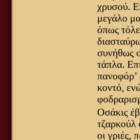
χρυσού. Ε
μεγάλο μα
όπως τόλε
διασταύρω
συνήθως ο
τάπλα. Επ
πανοφόρ’ 
κοντό, εν
φοδραρισμ
Οσάκις έβ
τζαρκούλ 
οι γριές,