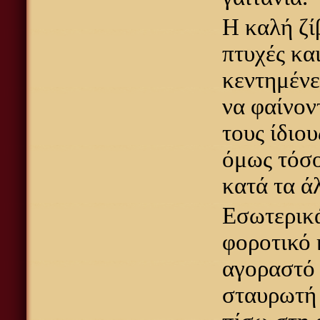
Η καλή ζί
πτυχές κα
κεντημένε
να φαίνον
τους ίδιο
όμως τόσο
κατά τα ά
Εσωτερικ
φοροτικό 
αγοραστό 
σταυρωτή 