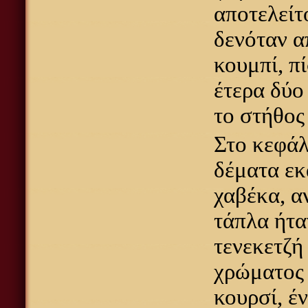
αποτελείτ
δενόταν α
κουμπί, π
έτερα δύο
το στήθος
Στο κεφάλ
δέματα εκ
χαβέκα, α
τάπλα ήτα
τενεκετζή
χρώματος 
κουρσί, έ