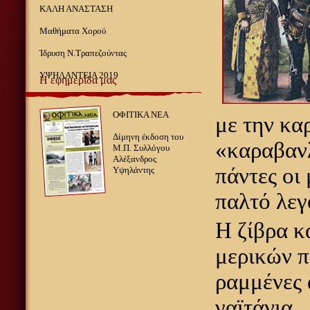
ΚΑΛΗ ΑΝΑΣΤΑΣΗ
Μαθήματα Χορού
Ίδρυση Ν.Τραπεζούντας
ΥΨΗΛΑΝΤΕΙΑ 2019
Η εφημερίδα μας
ΟΦΙΤΙΚΑ ΝΕΑ
με την κα
Δίμηνη έκδοση του
«καραβανλ
Μ.Π. Συλλόγου
Αλέξανδρος
πάντες οι 
Υψηλάντης
παλτό λεγ
Η ζίβρα κ
μερικών π
ραμμένες 
γαϊτάνια.