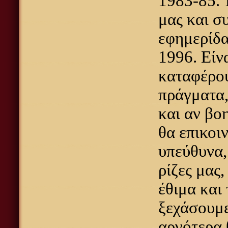
1983-85. 
μας και σ
εφημερίδ
1996. Είν
καταφέρου
πράγματα,
και αν βο
θα επικοι
υπεύθυνα,
ρίζες μας,
έθιμα και
ξεχάσουμε
αργότερα 