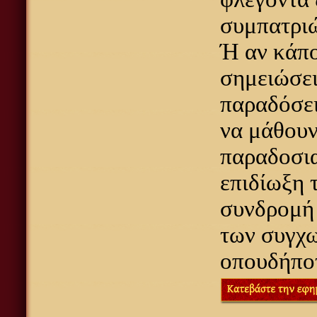
συμπατριώτ
Ή αν κάπο
σημειώσει
παραδόσει
να μάθουν
παραδοσια
επιδίωξη 
συνδρομή 
των συγχω
οπουδήποτ