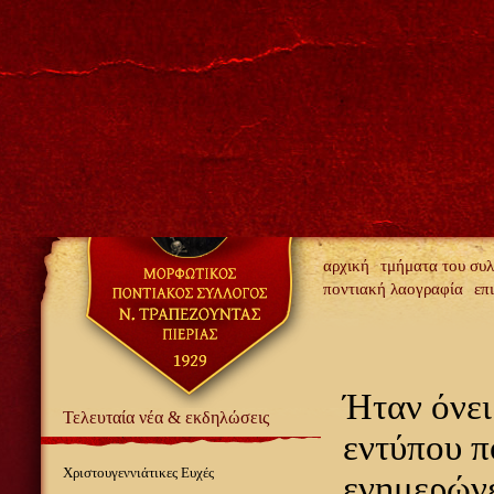
αρχική
τμήματα του συ
ποντιακή λαογραφία
επ
Ήταν όνει
Τελευταία νέα & εκδηλώσεις
εντύπου π
Χριστουγεννιάτικες Ευχές
ενημερώνε