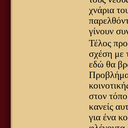
χνάρια το
παρελθόντ
γίνουν συ
Τέλος προ
σχέση με 
εδώ θα βρ
Προβλήματ
κοινοτική
στον τόπο
κανείς αυ
για ένα κ
φλέγοντα 