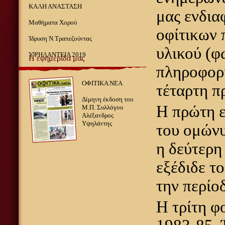
ΚΑΛΗ ΑΝΑΣΤΑΣΗ
μας ενδια
Μαθήματα Χορού
οφίτικων 
Ίδρυση Ν.Τραπεζούντας
υλικού (φ
ΥΨΗΛΑΝΤΕΙΑ 2019
Η εφημερίδα μας
πληροφορι
ΟΦΙΤΙΚΑ ΝΕΑ
τέταρτη π
Δίμηνη έκδοση του
Η πρώτη 
Μ.Π. Συλλόγου
Αλέξανδρος
Υψηλάντης
του ομώνυ
η δεύτερ
εξέδιδε τ
την περίο
Η τρίτη φ