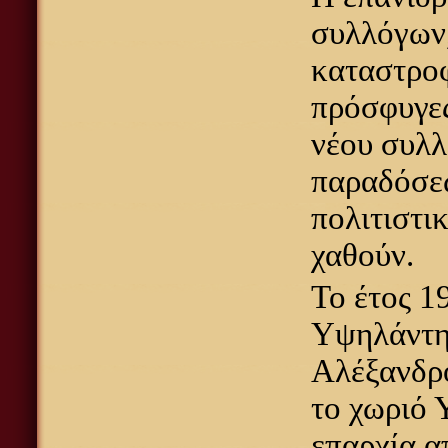
συλλόγων,
καταστροφ
πρόσφυγες
νέου συλλ
παραδόσεω
πολιτιστι
χαθούν.
Το έτος 1
Υψηλάντης
Αλέξανδρο
το χωριό 
επαρχία α