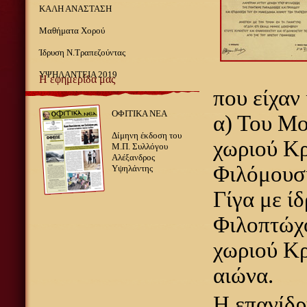
ΚΑΛΗ ΑΝΑΣΤΑΣΗ
Μαθήματα Χορού
Ίδρυση Ν.Τραπεζούντας
ΥΨΗΛΑΝΤΕΙΑ 2019
Η εφημερίδα μας
που είχαν
ΟΦΙΤΙΚΑ ΝΕΑ
α) Του Μ
Δίμηνη έκδοση του
χωριού Κρ
Μ.Π. Συλλόγου
Αλέξανδρος
Φιλόμουσ
Υψηλάντης
Γίγα με ίδ
Φιλοπτώχ
χωριού Κρ
αιώνα.
Η επανίδ