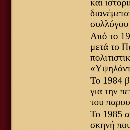
και ιστορ
διανέμετα
συλλόγου 
Από το 19
μετά το Π
πολιτιστι
«Υψηλάντ
Το 1984 β
για την π
του παρου
Το 1985 α
σκηνή που